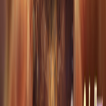
Features