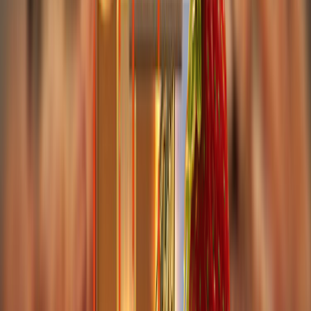
Jogar Agora