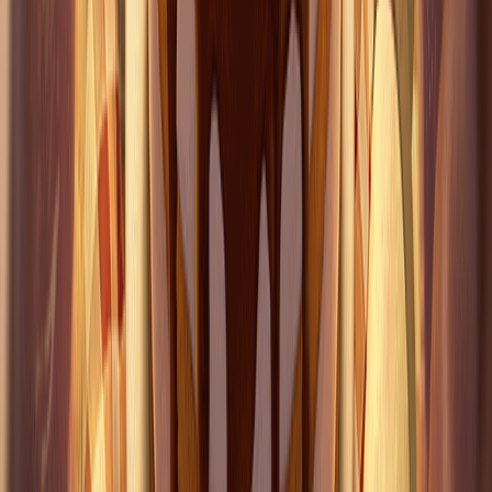
Glossário