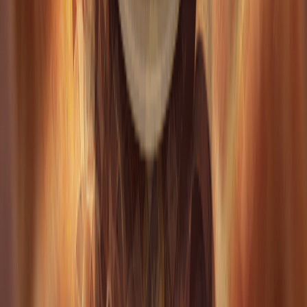
Estatísticas RTP