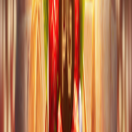
Cassinos