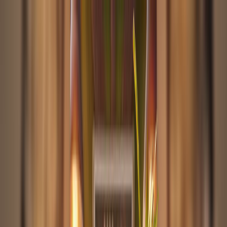
Bakery Bonanza
Início
Demo Grátis
Como Jogar
RTP e Volatilidade
Recursos
Bônus
Estratégias
Mais