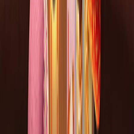
RTP e Volatilidade