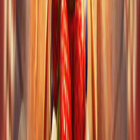
Celular