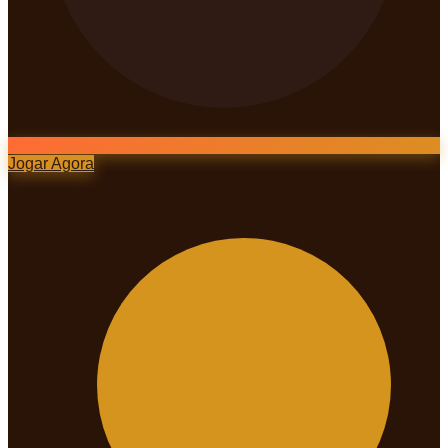
Jogar Agora