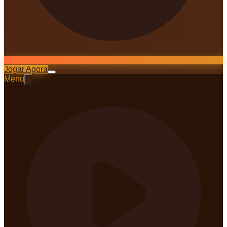
Jogar Agora
Menu