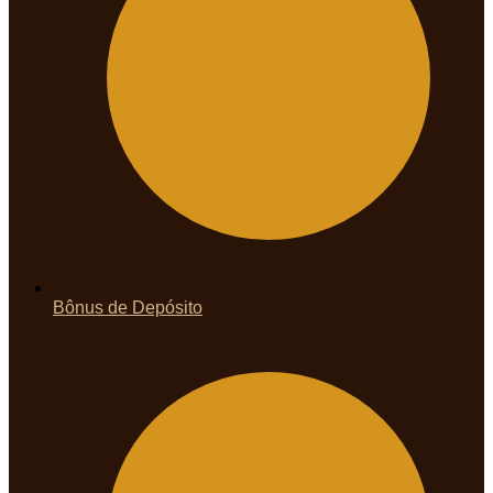
Bônus de Depósito