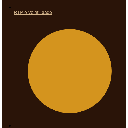
RTP e Volatilidade