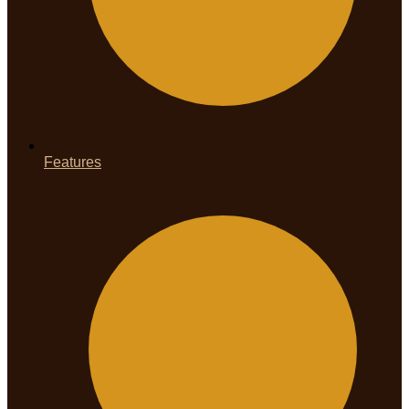
Features