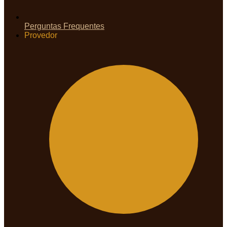
Perguntas Frequentes
Provedor