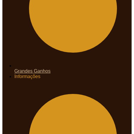
Grandes Ganhos
Informações