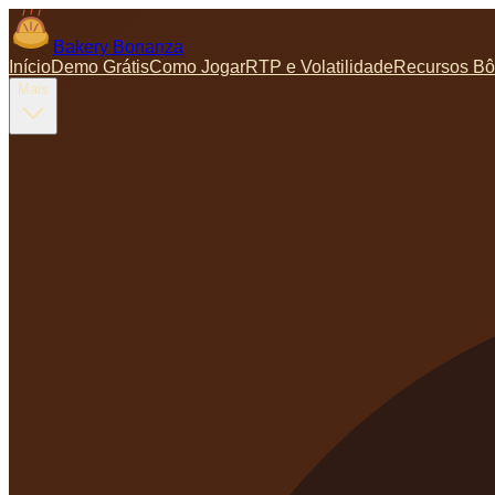
Bakery Bonanza
Início
Demo Grátis
Como Jogar
RTP e Volatilidade
Recursos B
Mais