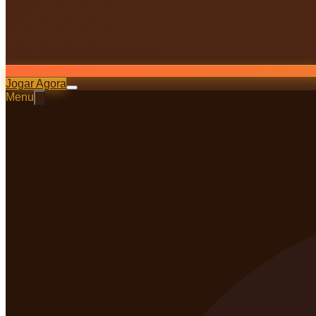
Jogar Agora
Menu