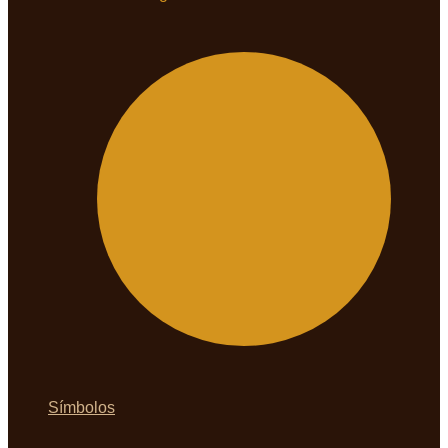
Símbolos