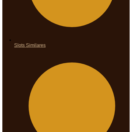
Slots Similares