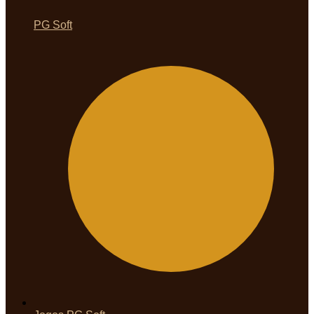
PG Soft