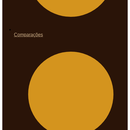
Comparações