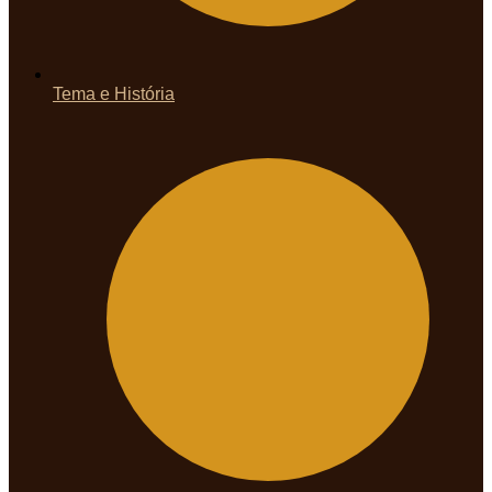
Tema e História