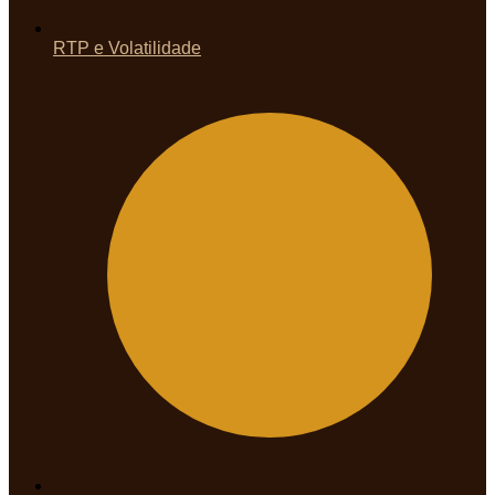
RTP e Volatilidade