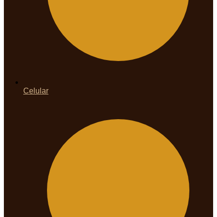
Celular