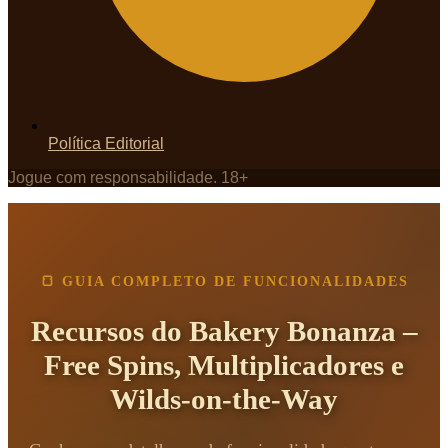
Política Editorial
Jogue com responsabilidade. 18+
🍞 GUIA COMPLETO DE FUNCIONALIDADES
Recursos do Bakery Bonanza –
Free Spins, Multiplicadores e
Wilds-on-the-Way