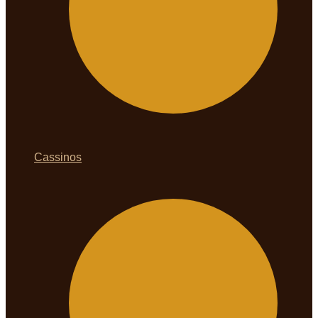
Cassinos