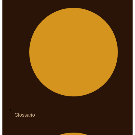
Glossário