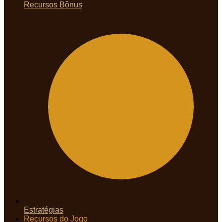
Recursos Bônus
Estratégias
Recursos do Jogo